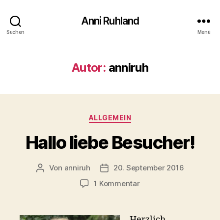
Anni Ruhland
Suchen
Menü
Autor:
anniruh
Kategorien
ALLGEMEIN
Hallo liebe Besucher!
Von
anniruh
20. September 2016
Beitragsautor
Beitragsdatum
zu
1 Kommentar
Hallo
liebe
Besucher!
Herzlich